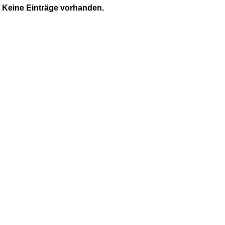
Keine Einträge vorhanden.
Lernspielzeug
Mobile
Murmelbahn
Puppen und Puppenmöbel
Puppenhaus
Puzzle aus Holz
Schaukelpferd
Spiele
Spielend kreativ
Spielzeug für draußen
Spielzeugautos
Spielzeugboote
Spielzeugtiere
zum Schieben und Ziehen