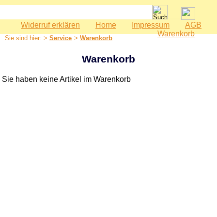
Widerruf erklären
Home
Impressum
AGB
Spielwaren
Warenkorb
Sie sind hier: >
Service
>
Warenkorb
Babyspielzeug
Bauernhof
Warenkorb
Bausteine
Sie haben keine Artikel im Warenkorb
Geburtstag
Holzeisenbahn
Kaspertheater
Kaufmannsladen
Kinderküche
Kinderzimmer - Accessoires
Kinderwerkzeuge
Klettermax & Hampelmann
Laufräder
Lauftiere