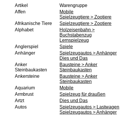
Artikel
Warengruppe
Lernspielzeug
Affen
Mobile
Spielzeugtiere > Zootiere
Mobile
Afrikanische Tiere
Spielzeugtiere > Zootiere
Murmelbahn
Alphabet
Holzeisenbahn >
Puppen und Puppenmöbel
Buchstabenzug
Lernspielzeug
Puppenhaus
Anglerspiel
Spiele
Puzzle aus Holz
Anhänger
Spielzeugautos > Anhänger
Dies und Das
Schaukelpferd
Anker
Bausteine > Anker
Spiele
Steinbaukasten
Steinbaukasten
Ankersteine
Bausteine > Anker
Spielend kreativ
Steinbaukasten
Spielzeug für draußen
Aquarium
Mobile
Armbrust
Spielzeug für draußen
Spielzeugautos
Artzt
Dies und Das
Spielzeugboote
Autos
Spielzeugautos > Lastwagen
Spielzeugautos > Anhänger
Spielzeugtiere
zum Schieben und Ziehen