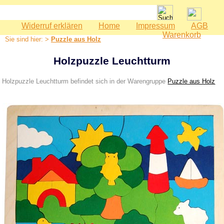
Widerruf erklären
Home
Impressum
AGB
Spielwaren
Warenkorb
Sie sind hier: >
Puzzle aus Holz
Babyspielzeug
Bauernhof
Holzpuzzle Leuchtturm
Bausteine
Holzpuzzle Leuchtturm befindet sich in der Warengruppe
Puzzle aus Holz
Geburtstag
Holzeisenbahn
Kaspertheater
Kaufmannsladen
Kinderküche
Kinderzimmer - Accessoires
Kinderwerkzeuge
Klettermax & Hampelmann
Laufräder
Lauftiere