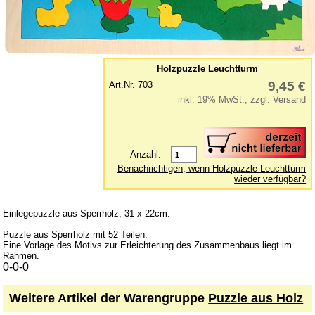
Lernspielzeug
Mobile
Murmelbahn
Holzpuzzle Leuchtturm
Puppen und Puppenmöbel
9,45 €
Art.Nr. 703
inkl. 19% MwSt., zzgl. Versand
Puppenhaus
Puzzle aus Holz
Schaukelpferd
Anzahl:
Spiele
Benachrichtigen, wenn Holzpuzzle Leuchtturm
wieder verfügbar?
Spielend kreativ
Spielzeug für draußen
Einlegepuzzle aus Sperrholz, 31 x 22cm.
Spielzeugautos
Puzzle aus Sperrholz mit 52 Teilen.
Eine Vorlage des Motivs zur Erleichterung des Zusammenbaus liegt im
Spielzeugboote
Rahmen.
0-0-0
Spielzeugtiere
zum Schieben und Ziehen
Weitere Artikel der Warengruppe
Puzzle aus Holz