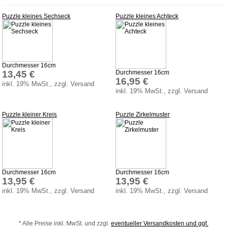
Weihnachten
Zaubertricks
Puzzle kleines Sechseck
Puzzle kleines Achteck
Dies und Das
Service
Durchmesser 16cm
Aktuelles
13,45 €
Durchmesser 16cm
16,95 €
Datenschutz
inkl. 19% MwSt., zzgl. Versand
inkl. 19% MwSt., zzgl. Versand
AGB
Versandkosten
Puzzle kleiner Kreis
Puzzle Zirkelmuster
Lieferzeiten
Impressum
Bauanleitungen
Durchmesser 16cm
Durchmesser 16cm
Download
13,95 €
13,95 €
Sonstiges
inkl. 19% MwSt., zzgl. Versand
inkl. 19% MwSt., zzgl. Versand
Produktindex
Suchfunktion
* Alle Preise inkl. MwSt. und zzgl.
eventueller Versandkosten und ggf.