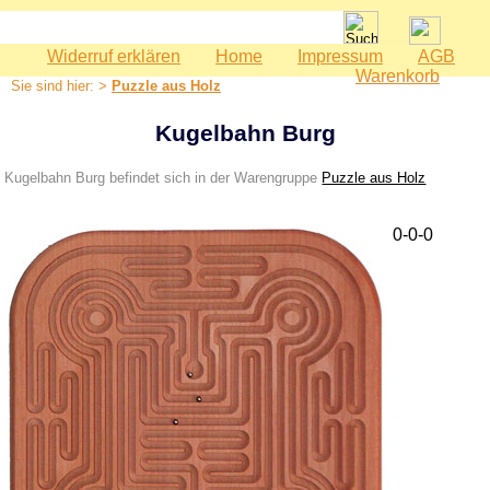
Widerruf erklären
Home
Impressum
AGB
Spielwaren
Warenkorb
Sie sind hier: >
Puzzle aus Holz
Babyspielzeug
Bauernhof
Kugelbahn Burg
Bausteine
Kugelbahn Burg befindet sich in der Warengruppe
Puzzle aus Holz
Geburtstag
Holzeisenbahn
0-0-0
Kaspertheater
Kaufmannsladen
Kinderküche
Kinderzimmer - Accessoires
Kinderwerkzeuge
Klettermax & Hampelmann
Laufräder
Lauftiere