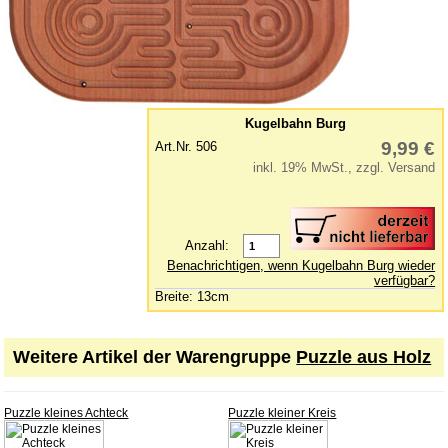
Lernspielzeug
Mobile
Murmelbahn
Puppen und Puppenmöbel
Kugelbahn Burg
9,99 €
Art.Nr. 506
Puppenhaus
inkl. 19% MwSt., zzgl. Versand
Puzzle aus Holz
Schaukelpferd
Spiele
Anzahl:
Benachrichtigen, wenn Kugelbahn Burg wieder
Spielend kreativ
verfügbar?
Breite: 13cm
Spielzeug für draußen
Spielzeugautos
Weitere Artikel der Warengruppe
Puzzle aus Holz
Spielzeugboote
Spielzeugtiere
Puzzle kleines Achteck
Puzzle kleiner Kreis
zum Schieben und Ziehen