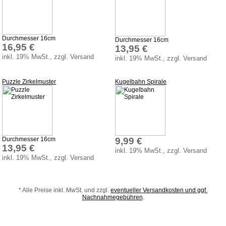
Weihnachten
Zaubertricks
Dies und Das
Durchmesser 16cm
Durchmesser 16cm
16,95 €
13,95 €
Service
inkl. 19% MwSt., zzgl. Versand
inkl. 19% MwSt., zzgl. Versand
Aktuelles
Puzzle Zirkelmuster
Kugelbahn Spirale
Datenschutz
AGB
Versandkosten
Lieferzeiten
Durchmesser 16cm
9,99 €
Impressum
13,95 €
inkl. 19% MwSt., zzgl. Versand
inkl. 19% MwSt., zzgl. Versand
Bauanleitungen
Download
Sonstiges
* Alle Preise inkl. MwSt. und zzgl.
eventueller Versandkosten und ggf.
Nachnahmegebühren
.
Produktindex
Suchfunktion