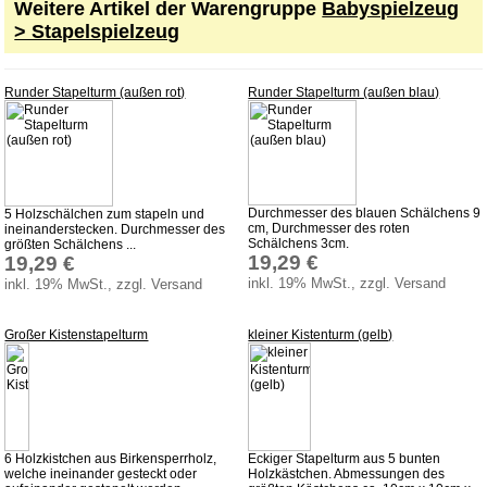
Weitere Artikel der Warengruppe
Babyspielzeug
Spielzeug für draußen
> Stapelspielzeug
Spielzeugautos
Spielzeugboote
Runder Stapelturm (außen rot)
Runder Stapelturm (außen blau)
Spielzeugtiere
zum Schieben und Ziehen
Weihnachten
Zaubertricks
Durchmesser des blauen Schälchens 9
5 Holzschälchen zum stapeln und
cm, Durchmesser des roten
ineinanderstecken. Durchmesser des
Dies und Das
Schälchens 3cm.
größten Schälchens ...
19,29 €
19,29 €
inkl. 19% MwSt., zzgl. Versand
inkl. 19% MwSt., zzgl. Versand
Service
Aktuelles
Großer Kistenstapelturm
kleiner Kistenturm (gelb)
Datenschutz
AGB
Versandkosten
Lieferzeiten
6 Holzkistchen aus Birkensperrholz,
Eckiger Stapelturm aus 5 bunten
welche ineinander gesteckt oder
Holzkästchen. Abmessungen des
Impressum