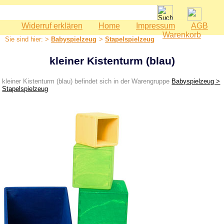
Widerruf erklären
Home
Impressum
AGB
Spielwaren
Warenkorb
Sie sind hier: >
Babyspielzeug
>
Stapelspielzeug
Babyspielzeug
Greiflinge
kleiner Kistenturm (blau)
Rasseln & Klappern
kleiner Kistenturm (blau) befindet sich in der Warengruppe
Babyspielzeug >
Stapelspielzeug
Wagenketten
Wiegenanhänger
Stapelspielzeug
Bauernhof
Bausteine
Geburtstag
Holzeisenbahn
Kaspertheater
Kaufmannsladen