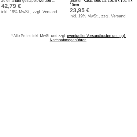
aufeinander gestapelt werden ...
größten Kästchens ca. 10cm x 10cm x
42,79 €
10cm
Bauanleitungen
23,95 €
inkl. 19% MwSt., zzgl. Versand
inkl. 19% MwSt., zzgl. Versand
Download
Sonstiges
Produktindex
* Alle Preise inkl. MwSt. und zzgl.
eventueller Versandkosten und ggf.
Nachnahmegebühren
.
Suchfunktion
Warenkorb
© 2003 - 2018 Spielzeug-Truhe.de
hochwertiges
Holzspielzeug