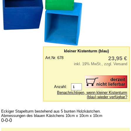
Kinderküche
Kinderzimmer - Accessoires
Kinderwerkzeuge
Klettermax & Hampelmann
Laufräder
Lauftiere
kleiner Kistenturm (blau)
Lernspielzeug
23,95 €
Art.Nr. 678
inkl. 19% MwSt., zzgl. Versand
Mobile
Murmelbahn
Puppen und Puppenmöbel
Anzahl:
Puppenhaus
Benachrichtigen, wenn kleiner Kistenturm
(blau) wieder verfügbar?
Puzzle aus Holz
Schaukelpferd
Eckiger Stapelturm bestehend aus 5 bunten Holzkästchen.
Abmessungen des blauen Kästchens 10cm x 10cm x 10cm
Spiele
0-0-0
Spielend kreativ