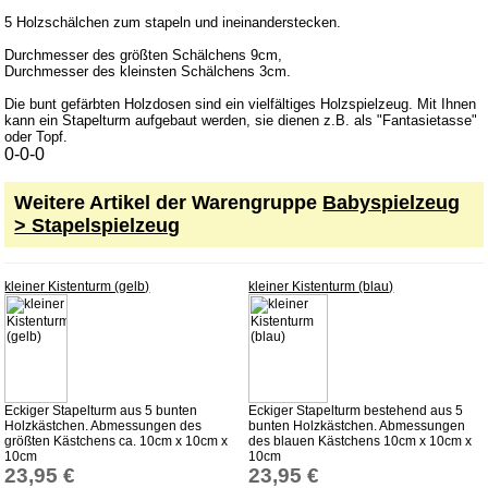
Spielzeug für draußen
5 Holzschälchen zum stapeln und ineinanderstecken.
Spielzeugautos
Durchmesser des größten Schälchens 9cm,
Durchmesser des kleinsten Schälchens 3cm.
Spielzeugboote
Die bunt gefärbten Holzdosen sind ein vielfältiges Holzspielzeug. Mit Ihnen
Spielzeugtiere
kann ein Stapelturm aufgebaut werden, sie dienen z.B. als "Fantasietasse"
oder Topf.
zum Schieben und Ziehen
0-0-0
Weihnachten
Weitere Artikel der Warengruppe
Babyspielzeug
Zaubertricks
> Stapelspielzeug
Dies und Das
kleiner Kistenturm (gelb)
kleiner Kistenturm (blau)
Service
Aktuelles
Datenschutz
AGB
Eckiger Stapelturm aus 5 bunten
Eckiger Stapelturm bestehend aus 5
Versandkosten
Holzkästchen. Abmessungen des
bunten Holzkästchen. Abmessungen
größten Kästchens ca. 10cm x 10cm x
des blauen Kästchens 10cm x 10cm x
Lieferzeiten
10cm
10cm
23,95 €
23,95 €
Impressum