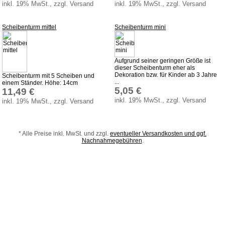
inkl. 19% MwSt., zzgl. Versand
inkl. 19% MwSt., zzgl. Versand
Bauanleitungen
Scheibenturm mittel
Scheibenturm mini
Download
Sonstiges
Produktindex
Aufgrund seiner geringen Größe ist
dieser Scheibenturm eher als
Suchfunktion
Dekoration bzw. für Kinder ab 3 Jahre
Scheibenturm mit 5 Scheiben und
...
einem Ständer. Höhe: 14cm
Warenkorb
5,05 €
11,49 €
inkl. 19% MwSt., zzgl. Versand
inkl. 19% MwSt., zzgl. Versand
* Alle Preise inkl. MwSt. und zzgl.
eventueller Versandkosten und ggf.
Nachnahmegebühren
.