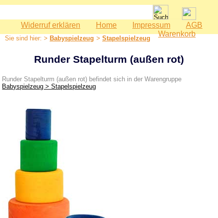
Widerruf erklären
Home
Impressum
AGB
Spielwaren
Warenkorb
Sie sind hier: >
Babyspielzeug
>
Stapelspielzeug
Babyspielzeug
Runder Stapelturm (außen rot)
Greiflinge
Rasseln & Klappern
Runder Stapelturm (außen rot) befindet sich in der Warengruppe
Babyspielzeug > Stapelspielzeug
Wagenketten
Wiegenanhänger
Stapelspielzeug
Bauernhof
Bausteine
Geburtstag
Holzeisenbahn
Kaspertheater
Kaufmannsladen