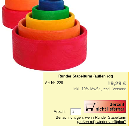
Kinderküche
Kinderzimmer - Accessoires
Kinderwerkzeuge
Klettermax & Hampelmann
Laufräder
Lauftiere
Lernspielzeug
Mobile
Murmelbahn
Runder Stapelturm (außen rot)
Puppen und Puppenmöbel
19,29 €
Art.Nr. 228
inkl. 19% MwSt., zzgl. Versand
Puppenhaus
Puzzle aus Holz
Schaukelpferd
Anzahl:
Spiele
Benachrichtigen, wenn Runder Stapelturm
(außen rot) wieder verfügbar?
Spielend kreativ