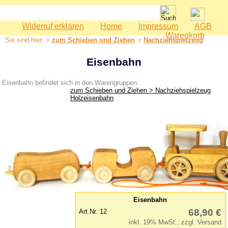
Widerruf erklären
Home
Impressum
AGB
Spielwaren
Warenkorb
Sie sind hier: >
zum Schieben und Ziehen
>
Nachziehspielzeug
Babyspielzeug
Bauernhof
Eisenbahn
Bausteine
Eisenbahn befindet sich in den Warengruppen:
Geburtstag
zum Schieben und Ziehen > Nachziehspielzeug
Holzeisenbahn
Holzeisenbahn
Kaspertheater
Kaufmannsladen
Kinderküche
Kinderzimmer - Accessoires
Kinderwerkzeuge
Klettermax & Hampelmann
Eisenbahn
68,90 €
Art.Nr. 12
Laufräder
inkl. 19% MwSt., zzgl. Versand
Lauftiere