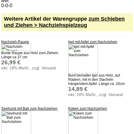
Nachziehspielzeug
breit.
0-0-0
Schiebespielzeug
Weitere Artikel der Warengruppe
zum Schieben
Weihnachten
und Ziehen > Nachziehspielzeug
Zaubertricks
Dies und Das
Nachzieh-Raupe
Igel mit Apfel zum Nachziehen
Service
Bunte Raupe aus Holz zum Ziehen.
Länge ca 37 cm
Aktuelles
26,99 €
inkl. 19% MwSt., zzgl. Versand
Datenschutz
Bunt bemalter Igel aus Holz, auf
AGB
Rädern, mit in den Stacheln
hängendem Apfel. Länge ca. 20cm
14,89 €
Versandkosten
inkl. 19% MwSt., zzgl. Versand
Lieferzeiten
Impressum
Seehund mit Ball zum Nachziehen
Küken zum Nachziehen
Bauanleitungen
Download
Sonstiges