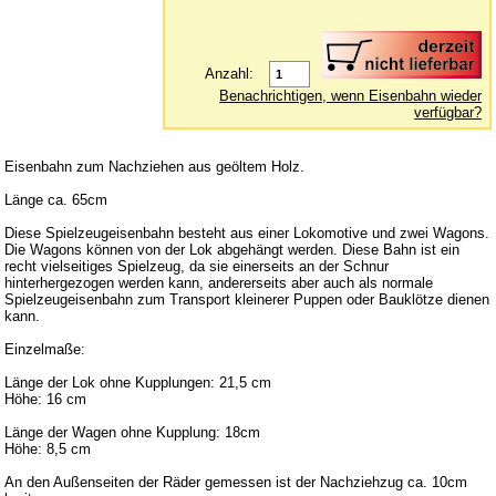
Lernspielzeug
Mobile
Anzahl:
Benachrichtigen, wenn Eisenbahn wieder
Murmelbahn
verfügbar?
Puppen und Puppenmöbel
Puppenhaus
Eisenbahn zum Nachziehen aus geöltem Holz.
Puzzle aus Holz
Länge ca. 65cm
Schaukelpferd
Diese Spielzeugeisenbahn besteht aus einer Lokomotive und zwei Wagons.
Die Wagons können von der Lok abgehängt werden. Diese Bahn ist ein
Spiele
recht vielseitiges Spielzeug, da sie einerseits an der Schnur
hinterhergezogen werden kann, andererseits aber auch als normale
Spielend kreativ
Spielzeugeisenbahn zum Transport kleinerer Puppen oder Bauklötze dienen
kann.
Spielzeug für draußen
Einzelmaße:
Spielzeugautos
Länge der Lok ohne Kupplungen: 21,5 cm
Spielzeugboote
Höhe: 16 cm
Spielzeugtiere
Länge der Wagen ohne Kupplung: 18cm
Höhe: 8,5 cm
zum Schieben und Ziehen
An den Außenseiten der Räder gemessen ist der Nachziehzug ca. 10cm