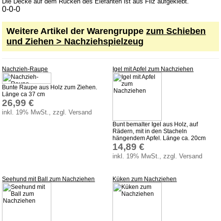
Nachziehspielzeug
Die Decke auf dem Rücken des Elefanten ist aus Filz aufgeklebt.
0-0-0
Schiebespielzeug
Weitere Artikel der Warengruppe
zum Schieben
Weihnachten
und Ziehen > Nachziehspielzeug
Zaubertricks
Dies und Das
Nachzieh-Raupe
Igel mit Apfel zum Nachziehen
Service
Bunte Raupe aus Holz zum Ziehen.
Länge ca 37 cm
Aktuelles
26,99 €
inkl. 19% MwSt., zzgl. Versand
Datenschutz
Bunt bemalter Igel aus Holz, auf
AGB
Rädern, mit in den Stacheln
hängendem Apfel. Länge ca. 20cm
14,89 €
Versandkosten
inkl. 19% MwSt., zzgl. Versand
Lieferzeiten
Impressum
Seehund mit Ball zum Nachziehen
Küken zum Nachziehen
Bauanleitungen
Download
Sonstiges