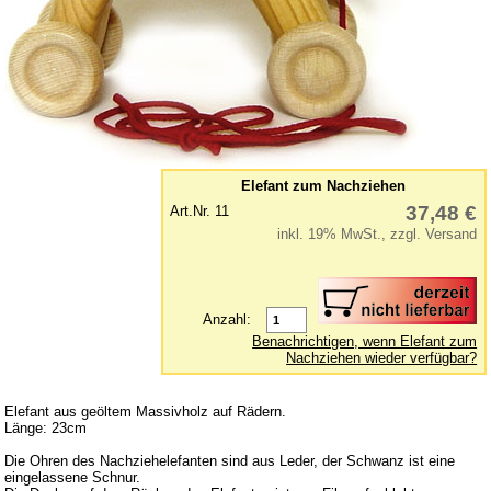
Lernspielzeug
Mobile
Murmelbahn
Puppen und Puppenmöbel
Puppenhaus
Elefant zum Nachziehen
Puzzle aus Holz
37,48 €
Art.Nr. 11
Schaukelpferd
inkl. 19% MwSt., zzgl. Versand
Spiele
Spielend kreativ
Anzahl:
Spielzeug für draußen
Benachrichtigen, wenn Elefant zum
Nachziehen wieder verfügbar?
Spielzeugautos
Spielzeugboote
Elefant aus geöltem Massivholz auf Rädern.
Spielzeugtiere
Länge: 23cm
zum Schieben und Ziehen
Die Ohren des Nachziehelefanten sind aus Leder, der Schwanz ist eine
eingelassene Schnur.