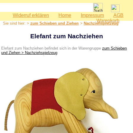
Widerruf erklären
Home
Impressum
AGB
Spielwaren
Warenkorb
Sie sind hier: >
zum Schieben und Ziehen
>
Nachziehspielzeug
Babyspielzeug
Bauernhof
Elefant zum Nachziehen
Bausteine
Elefant zum Nachziehen befindet sich in der Warengruppe
zum Schieben
Geburtstag
und Ziehen > Nachziehspielzeug
Holzeisenbahn
Kaspertheater
Kaufmannsladen
Kinderküche
Kinderzimmer - Accessoires
Kinderwerkzeuge
Klettermax & Hampelmann
Laufräder
Lauftiere