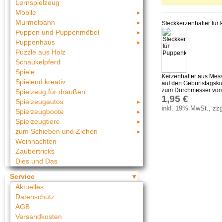
Lernspielzeug
Mobile
Murmelbahn
Steckkerzenhalter fü
Puppen und Puppenmöbel
Puppenhaus
Puzzle aus Holz
Schaukelpferd
Spiele
Kerzenhalter aus Mes
Spielend kreativ
auf den Geburtstagsku
zum Durchmesser von 
Spielzeug für draußen
1,95 €
Spielzeugautos
inkl. 19% MwSt., zzg
Spielzeugboote
Spielzeugtiere
zum Schieben und Ziehen
Weihnachten
Zaubertricks
Dies und Das
Service
Aktuelles
Datenschutz
AGB
Versandkosten