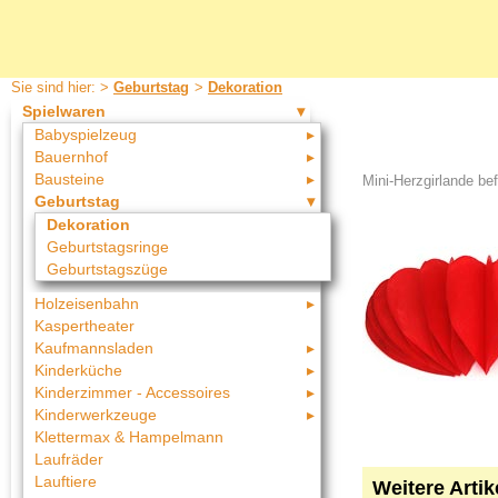
Sie sind hier: >
Geburtstag
>
Dekoration
Spielwaren
Babyspielzeug
Bauernhof
Bausteine
Mini-Herzgirlande be
Geburtstag
Dekoration
Geburtstagsringe
Geburtstagszüge
Holzeisenbahn
Kaspertheater
Kaufmannsladen
Kinderküche
Kinderzimmer - Accessoires
Kinderwerkzeuge
Klettermax & Hampelmann
Laufräder
Lauftiere
Weitere Arti