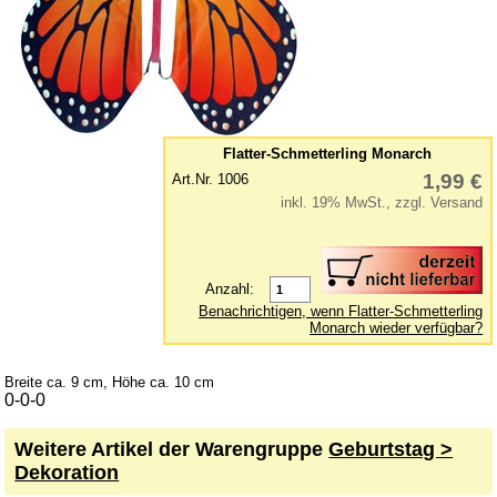
Kinderwerkzeuge
Klettermax & Hampelmann
Laufräder
Lauftiere
Lernspielzeug
Flatter-Schmetterling Monarch
Mobile
1,99 €
Art.Nr. 1006
inkl. 19% MwSt., zzgl. Versand
Murmelbahn
Puppen und Puppenmöbel
Puppenhaus
Anzahl:
Puzzle aus Holz
Benachrichtigen, wenn Flatter-Schmetterling
Monarch wieder verfügbar?
Schaukelpferd
Spiele
Breite ca. 9 cm, Höhe ca. 10 cm
0-0-0
Spielend kreativ
Spielzeug für draußen
Weitere Artikel der Warengruppe
Geburtstag >
Dekoration
Spielzeugautos