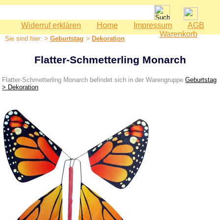
Widerruf erklären
Home
Impressum
AGB
Spielwaren
Warenkorb
Sie sind hier: >
Geburtstag
>
Dekoration
Babyspielzeug
Bauernhof
Flatter-Schmetterling Monarch
Bausteine
Flatter-Schmetterling Monarch befindet sich in der Warengruppe
Geburtstag
Geburtstag
> Dekoration
Dekoration
Geburtstagsringe
Geburtstagszüge
Holzeisenbahn
Kaspertheater
Kaufmannsladen
Kinderküche
Kinderzimmer - Accessoires