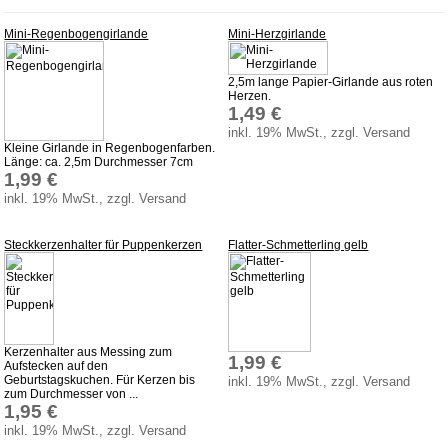
Spielzeugboote
Mini-Regenbogengirlande
Mini-Herzgirlande
Spielzeugtiere
zum Schieben und Ziehen
2,5m lange Papier-Girlande aus roten
Herzen.
Weihnachten
1,49 €
inkl. 19% MwSt., zzgl. Versand
Zaubertricks
Kleine Girlande in Regenbogenfarben.
Länge: ca. 2,5m Durchmesser 7cm
Dies und Das
1,99 €
inkl. 19% MwSt., zzgl. Versand
Service
Aktuelles
Steckkerzenhalter für Puppenkerzen
Flatter-Schmetterling gelb
Datenschutz
AGB
Versandkosten
Kerzenhalter aus Messing zum
Lieferzeiten
1,99 €
Aufstecken auf den
Geburtstagskuchen. Für Kerzen bis
inkl. 19% MwSt., zzgl. Versand
Impressum
zum Durchmesser von ...
1,95 €
Bauanleitungen
inkl. 19% MwSt., zzgl. Versand
Download