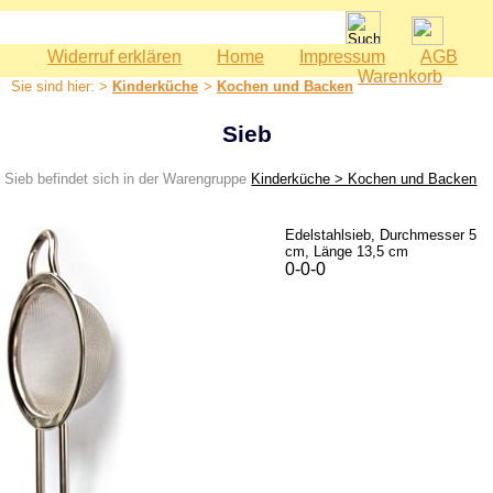
Widerruf erklären
Home
Impressum
AGB
Spielwaren
Warenkorb
Sie sind hier: >
Kinderküche
>
Kochen und Backen
Babyspielzeug
Bauernhof
Sieb
Bausteine
Sieb befindet sich in der Warengruppe
Kinderküche > Kochen und Backen
Geburtstag
Holzeisenbahn
Edelstahlsieb, Durchmesser 5
cm, Länge 13,5 cm
Kaspertheater
0-0-0
Kaufmannsladen
Kinderküche
Herde und Spülen
Kochen und Backen
Zubehör
Kinderzimmer - Accessoires