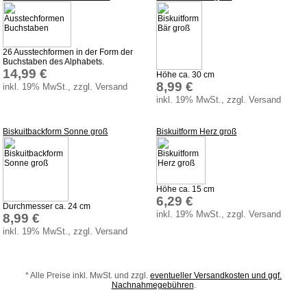
Spielzeugboote
Spielzeugtiere
zum Schieben und Ziehen
26 Ausstechformen in der Form der
Buchstaben des Alphabets.
Weihnachten
14,99 €
Höhe ca. 30 cm
8,99 €
inkl. 19% MwSt., zzgl. Versand
Zaubertricks
inkl. 19% MwSt., zzgl. Versand
Dies und Das
Biskuitbackform Sonne groß
Biskuitform Herz groß
Service
Aktuelles
Datenschutz
Höhe ca. 15 cm
6,29 €
AGB
Durchmesser ca. 24 cm
inkl. 19% MwSt., zzgl. Versand
8,99 €
Versandkosten
inkl. 19% MwSt., zzgl. Versand
Lieferzeiten
Impressum
* Alle Preise inkl. MwSt. und zzgl.
eventueller Versandkosten und ggf.
Bauanleitungen
Nachnahmegebühren
.
Download