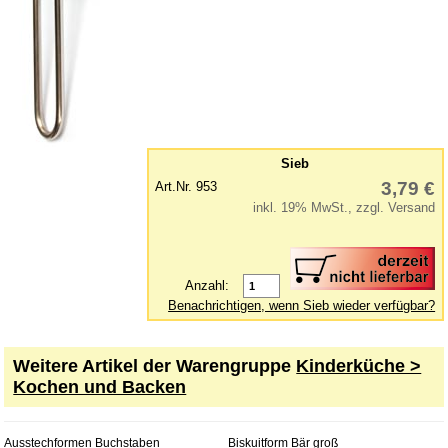
Kinderwerkzeuge
Klettermax & Hampelmann
Laufräder
Lauftiere
Lernspielzeug
Mobile
Sieb
3,79 €
Art.Nr. 953
Murmelbahn
inkl. 19% MwSt., zzgl. Versand
Puppen und Puppenmöbel
Puppenhaus
Puzzle aus Holz
Anzahl:
Benachrichtigen, wenn Sieb wieder verfügbar?
Schaukelpferd
Spiele
Weitere Artikel der Warengruppe
Kinderküche >
Spielend kreativ
Kochen und Backen
Spielzeug für draußen
Spielzeugautos
Ausstechformen Buchstaben
Biskuitform Bär groß