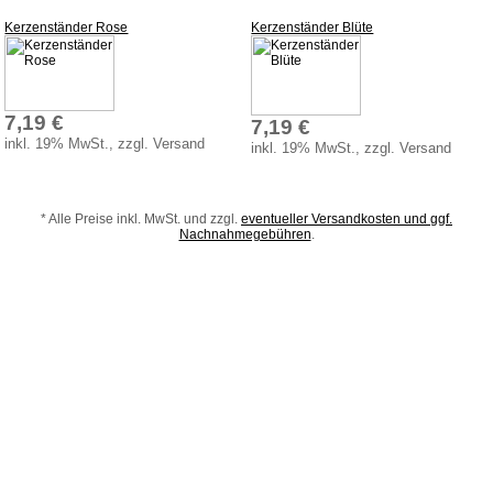
Spielzeugboote
Kerzenständer Rose
Kerzenständer Blüte
Spielzeugtiere
zum Schieben und Ziehen
Weihnachten
7,19 €
7,19 €
inkl. 19% MwSt., zzgl. Versand
Zaubertricks
inkl. 19% MwSt., zzgl. Versand
Dies und Das
* Alle Preise inkl. MwSt. und zzgl.
eventueller Versandkosten und ggf.
Service
Nachnahmegebühren
.
Aktuelles
Datenschutz
AGB
Versandkosten
Lieferzeiten
Impressum
Bauanleitungen
Download