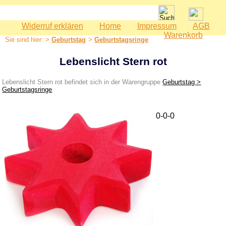
Widerruf erklären
Home
Impressum
AGB
Spielwaren
Warenkorb
Sie sind hier: >
Geburtstag
>
Geburtstagsringe
Babyspielzeug
Bauernhof
Lebenslicht Stern rot
Bausteine
Lebenslicht Stern rot befindet sich in der Warengruppe
Geburtstag >
Geburtstag
Geburtstagsringe
Dekoration
0-0-0
Geburtstagsringe
Geburtstagszüge
Holzeisenbahn
Kaspertheater
Kaufmannsladen
Kinderküche
Kinderzimmer - Accessoires