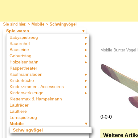
Sie sind hier: >
Mobile
>
Schwingvögel
Spielwaren
Babyspielzeug
Bauernhof
Bausteine
Mobile Bunter Vogel 
Geburtstag
Holzeisenbahn
Kaspertheater
Kaufmannsladen
Kinderküche
Kinderzimmer - Accessoires
Kinderwerkzeuge
Klettermax & Hampelmann
Laufräder
Lauftiere
0-0-0
Lernspielzeug
Mobile
Schwingvögel
Weitere Arti