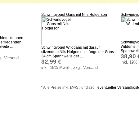
Schwingvogel Gans mit Nils Holgerson
Schwingvo
chtem, dünnen
es fliegenden
Schwingvog
eite ...
Wildente m
Schwingvogel Wildgans mit darauf
Spannweite 
sitzendem Nils Holgerson. Länge der Gans:
38,90 
34 cm Spannweite der ...
l. Versand
32,99 €
inkl. 19%
inkl. 19% MwSt., zzgl. Versand
* Alle Preise inkl. MwSt. und zzgl.
eventueller Versandkos