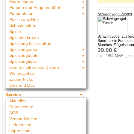
Murmelbahn
Puppen und Puppenmöbel
Puppenhaus
Schwingvogel Storch
Puzzle aus Holz
Schaukelpferd
Spiele
Schwingvogel aus lei
Spielend kreativ
Sperrholz in Form ein
Spielzeug für draußen
Storches. Flügelspannw
39,90 €
Spielzeugautos
Spielzeugboote
inkl. 19% MwSt., zzg
Spielzeugtiere
zum Schieben und Ziehen
Weihnachten
Zaubertricks
Dies und Das
Service
Aktuelles
Datenschutz
AGB
Versandkosten
Lieferzeiten
Impressum