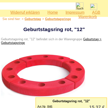
Widerruf erklären
Home
Impressum
AGB
Spielwaren
Warenkorb
Sie sind hier: >
Geburtstag
>
Geburtstagsringe
Babyspielzeug
Bauernhof
Geburtstagsring rot, "12"
Bausteine
Geburtstagsring rot, "12" befindet sich in der Warengruppe
Geburtstag >
Geburtstag
Geburtstagsringe
Dekoration
Geburtstagsringe
Geburtstagszüge
Holzeisenbahn
Kaspertheater
Kaufmannsladen
Kinderküche
Geburtstagsring rot, "12"
Kinderzimmer - Accessoires
15,37 €
Art.Nr. 846