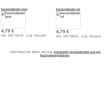
Spielzeugboote
Kerzenständer grün
Kerzenständer rot
Spielzeugtiere
zum Schieben und Ziehen
Weihnachten
4,79 €
4,79 €
Zaubertricks
inkl. 19% MwSt., zzgl. Versand
inkl. 19% MwSt., zzgl. Versand
Dies und Das
Service
* Alle Preise inkl. MwSt. und zzgl.
eventueller Versandkosten und ggf.
Nachnahmegebühren
.
Aktuelles
Datenschutz
AGB
Versandkosten
Lieferzeiten
Impressum
Bauanleitungen
Download