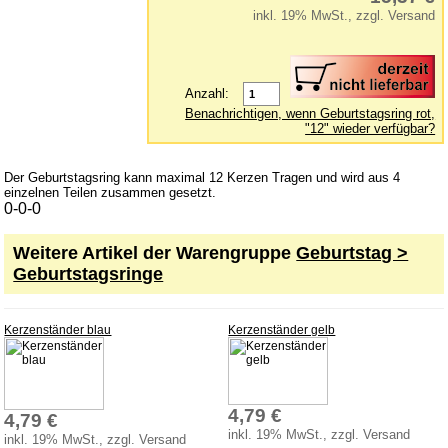
Kinderwerkzeuge
inkl. 19% MwSt., zzgl. Versand
Klettermax & Hampelmann
Laufräder
Anzahl:
Lauftiere
Benachrichtigen, wenn Geburtstagsring rot,
"12" wieder verfügbar?
Lernspielzeug
Mobile
Der Geburtstagsring kann maximal 12 Kerzen Tragen und wird aus 4
Murmelbahn
einzelnen Teilen zusammen gesetzt.
0-0-0
Puppen und Puppenmöbel
Weitere Artikel der Warengruppe
Geburtstag >
Puppenhaus
Geburtstagsringe
Puzzle aus Holz
Schaukelpferd
Kerzenständer blau
Kerzenständer gelb
Spiele
Spielend kreativ
Spielzeug für draußen
4,79 €
4,79 €
Spielzeugautos
inkl. 19% MwSt., zzgl. Versand
inkl. 19% MwSt., zzgl. Versand