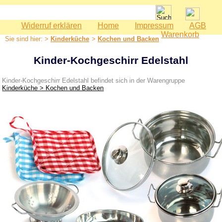
Widerruf erklären
Home
Impressum
AGB
Spielwaren
Warenkorb
Sie sind hier: >
Kinderküche
>
Kochen und Backen
Babyspielzeug
Bauernhof
Kinder-Kochgeschirr Edelstahl
Bausteine
Kinder-Kochgeschirr Edelstahl befindet sich in der Warengruppe
Geburtstag
Kinderküche > Kochen und Backen
Holzeisenbahn
Kaspertheater
Kaufmannsladen
Kinderküche
Herde und Spülen
Kochen und Backen
Zubehör
Kinderzimmer - Accessoires