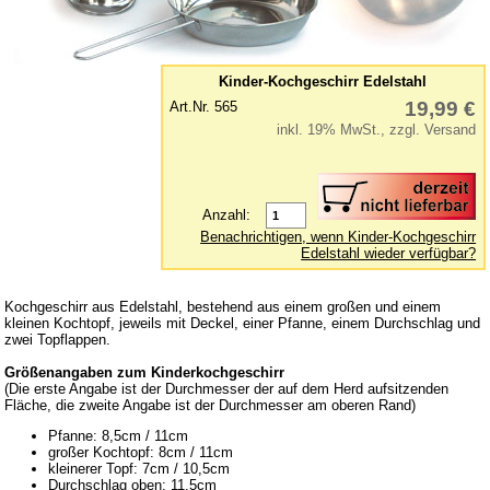
Kinderwerkzeuge
Klettermax & Hampelmann
Laufräder
Kinder-Kochgeschirr Edelstahl
19,99 €
Art.Nr. 565
Lauftiere
inkl. 19% MwSt., zzgl. Versand
Lernspielzeug
Mobile
Murmelbahn
Anzahl:
Benachrichtigen, wenn Kinder-Kochgeschirr
Puppen und Puppenmöbel
Edelstahl wieder verfügbar?
Puppenhaus
Puzzle aus Holz
Kochgeschirr aus Edelstahl, bestehend aus einem großen und einem
kleinen Kochtopf, jeweils mit Deckel, einer Pfanne, einem Durchschlag und
Schaukelpferd
zwei Topflappen.
Spiele
Größenangaben zum Kinderkochgeschirr
(Die erste Angabe ist der Durchmesser der auf dem Herd aufsitzenden
Spielend kreativ
Fläche, die zweite Angabe ist der Durchmesser am oberen Rand)
Pfanne: 8,5cm / 11cm
Spielzeug für draußen
großer Kochtopf: 8cm / 11cm
kleinerer Topf: 7cm / 10,5cm
Spielzeugautos
Durchschlag oben: 11,5cm