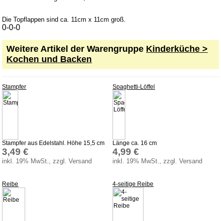
Spielzeugboote
Die Topflappen sind ca. 11cm x 11cm groß.
Spielzeugtiere
0-0-0
zum Schieben und Ziehen
Weitere Artikel der Warengruppe
Kinderküche >
Weihnachten
Kochen und Backen
Zaubertricks
Dies und Das
Stampfer
Spaghetti-Löffel
Service
Aktuelles
Datenschutz
Stampfer aus Edelstahl. Höhe 15,5 cm
Länge ca. 16 cm
AGB
3,49 €
4,99 €
Versandkosten
inkl. 19% MwSt., zzgl. Versand
inkl. 19% MwSt., zzgl. Versand
Lieferzeiten
Reibe
4-seitige Reibe
Impressum
Bauanleitungen
Download