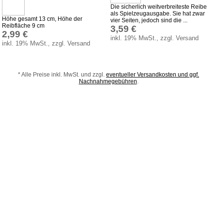
Die sicherlich weitverbreiteste Reibe
Sonstiges
als Spielzeugausgabe. Sie hat zwar
Höhe gesamt 13 cm, Höhe der
vier Seiten, jedoch sind die ...
Reibfläche 9 cm
Produktindex
3,59 €
2,99 €
inkl. 19% MwSt., zzgl. Versand
Suchfunktion
inkl. 19% MwSt., zzgl. Versand
Warenkorb
* Alle Preise inkl. MwSt. und zzgl.
eventueller Versandkosten und ggf.
Nachnahmegebühren
.