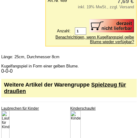
7,69 €
Art.Nr. 489
inkl. 19% MwSt., zzgl. Versand
Lernspielzeug
Mobile
Murmelbahn
Anzahl:
Puppen und Puppenmöbel
Benachrichtigen, wenn Kugelfangspiel gelbe
Blume wieder verfügbar?
Puppenhaus
Puzzle aus Holz
Länge: 25cm, Durchmesser 8cm
Schaukelpferd
Kugelfangspiel in Form einer gelben Blume.
0-0-0
Spiele
Spielend kreativ
Weitere Artikel der Warengruppe
Spielzeug für
draußen
Spielzeug für draußen
Spielzeugautos
Laubrechen für Kinder
Kinderschaufel
Spielzeugboote
Spielzeugtiere
zum Schieben und Ziehen