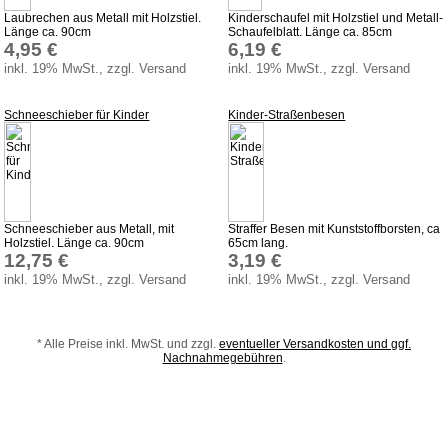
Weihnachten
Laubrechen aus Metall mit Holzstiel.
Kinderschaufel mit Holzstiel und Metall-
Zaubertricks
Länge ca. 90cm
Schaufelblatt. Länge ca. 85cm
4,95 €
6,19 €
Dies und Das
inkl. 19% MwSt., zzgl. Versand
inkl. 19% MwSt., zzgl. Versand
Service
Schneeschieber für Kinder
Kinder-Straßenbesen
Aktuelles
Datenschutz
AGB
Versandkosten
Schneeschieber aus Metall, mit
Straffer Besen mit Kunststoffborsten, ca
Holzstiel. Länge ca. 90cm
65cm lang.
Lieferzeiten
12,75 €
3,19 €
inkl. 19% MwSt., zzgl. Versand
inkl. 19% MwSt., zzgl. Versand
Impressum
Bauanleitungen
Download
* Alle Preise inkl. MwSt. und zzgl.
eventueller Versandkosten und ggf.
Nachnahmegebühren
.
Sonstiges
Produktindex
Suchfunktion