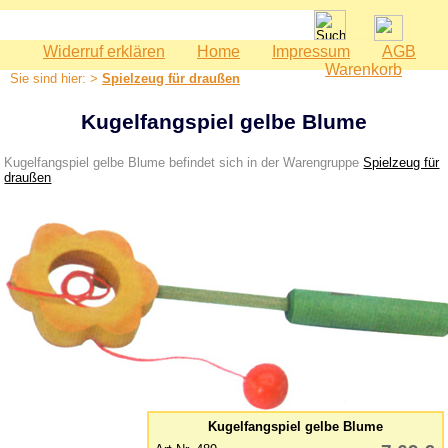
Widerruf erklären
Home
Impressum
AGB
Spielwaren
Warenkorb
Sie sind hier: >
Spielzeug für draußen
Babyspielzeug
Bauernhof
Kugelfangspiel gelbe Blume
Bausteine
Kugelfangspiel gelbe Blume befindet sich in der Warengruppe
Spielzeug für
Geburtstag
draußen
Holzeisenbahn
Kaspertheater
Kaufmannsladen
Kinderküche
Kinderzimmer - Accessoires
Kinderwerkzeuge
Klettermax & Hampelmann
Laufräder
Kugelfangspiel gelbe Blume
Lauftiere