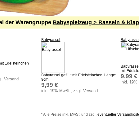
kel der Warengruppe
Babyspielzeug > Rasseln & Kla
Babyrassel
Babyrasse
mit Edelsteinchen
Babyrassel
mit Edelst
Babyrassel gefüllt mit Edelsteinchen. Länge:
9,99 €
l. Versand
9cm
inkl. 19%
9,99 €
inkl. 19% MwSt., zzgl. Versand
* Alle Preise inkl. MwSt. und zzgl.
eventueller Versandkos