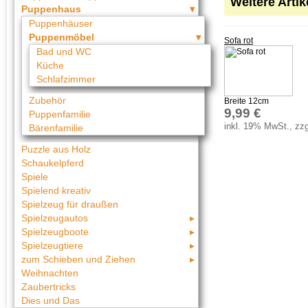
Weitere Arti
Puppenhaus
Puppenhäuser
Puppenmöbel
Sofa rot
Bad und WC
Küche
Schlafzimmer
Zubehör
Breite 12cm
9,99 €
Puppenfamilie
inkl. 19% MwSt., zzg
Bärenfamilie
Puzzle aus Holz
Schaukelpferd
Spiele
Spielend kreativ
Spielzeug für draußen
Spielzeugautos
Spielzeugboote
Spielzeugtiere
zum Schieben und Ziehen
Weihnachten
Zaubertricks
Dies und Das