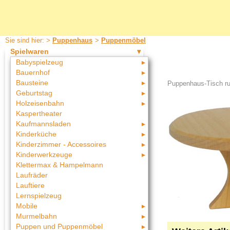
Sie sind hier: >
Puppenhaus
>
Puppenmöbel
Spielwaren
Babyspielzeug
Bauernhof
Bausteine
Puppenhaus-Tisch ru
Geburtstag
Holzeisenbahn
Kaspertheater
Kaufmannsladen
Kinderküche
Kinderzimmer - Accessoires
Kinderwerkzeuge
Klettermax & Hampelmann
Laufräder
Lauftiere
Lernspielzeug
Mobile
Murmelbahn
Puppen und Puppenmöbel