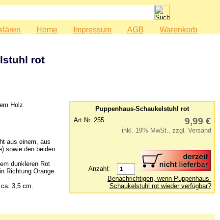
klären
Home
Impressum
AGB
Warenkorb
stuhl rot
vem Holz.
Puppenhaus-Schaukelstuhl rot
9,99 €
Art.Nr. 255
inkl. 19% MwSt., zzgl. Versand
ht aus einem, aus
e) sowie den beiden
nem dunkleren Rot
Anzahl:
t in Richtung Orange.
Benachrichtigen, wenn Puppenhaus-
 ca. 3,5 cm.
Schaukelstuhl rot wieder verfügbar?