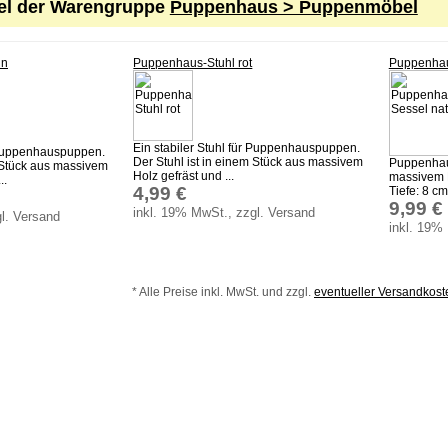
kel der Warengruppe
Puppenhaus > Puppenmöbel
ün
Puppenhaus-Stuhl rot
Puppenhau
Ein stabiler Stuhl für Puppenhauspuppen.
r Puppenhauspuppen.
Der Stuhl ist in einem Stück aus massivem
Puppenhau
m Stück aus massivem
Holz gefräst und ...
massivem H
..
4,99 €
Tiefe: 8 cm
9,99 €
inkl. 19% MwSt., zzgl. Versand
l. Versand
inkl. 19%
* Alle Preise inkl. MwSt. und zzgl.
eventueller Versandkos