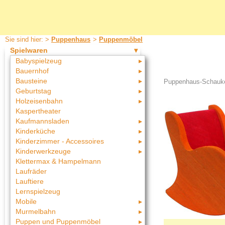
Sie sind hier: >
Puppenhaus
>
Puppenmöbel
Spielwaren
Babyspielzeug
Bauernhof
Bausteine
Puppenhaus-Schaukel
Geburtstag
Holzeisenbahn
Kaspertheater
Kaufmannsladen
Kinderküche
Kinderzimmer - Accessoires
Kinderwerkzeuge
Klettermax & Hampelmann
Laufräder
Lauftiere
Lernspielzeug
Mobile
Murmelbahn
Puppen und Puppenmöbel