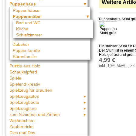
Weitere Arti
Puppenhaus
Puppenhäuser
Puppenmöbel
Puppenhaus-Stuhl gr
Bad und WC
Küche
Schlafzimmer
Zubehör
Ein stabiler Stuhl fü
Puppenfamilie
Der Stuhl ist in eine
Holz gefräst und grün .
Bärenfamilie
4,99 €
inkl. 19% MwSt., zzg
Puzzle aus Holz
Schaukelpferd
Spiele
Spielend kreativ
Spielzeug für draußen
Spielzeugautos
Spielzeugboote
Spielzeugtiere
zum Schieben und Ziehen
Weihnachten
Zaubertricks
Dies und Das