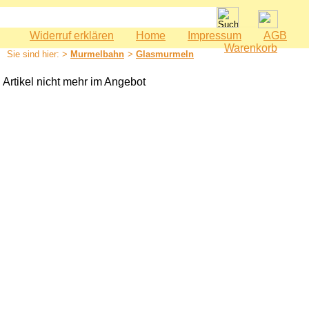
Widerruf erklären
Home
Impressum
AGB
Spielwaren
Warenkorb
Sie sind hier: >
Murmelbahn
>
Glasmurmeln
Babyspielzeug
Bauernhof
Artikel nicht mehr im Angebot
Bausteine
Geburtstag
Holzeisenbahn
Kaspertheater
Kaufmannsladen
Kinderküche
Kinderzimmer - Accessoires
Kinderwerkzeuge
Klettermax & Hampelmann
Laufräder
Lauftiere