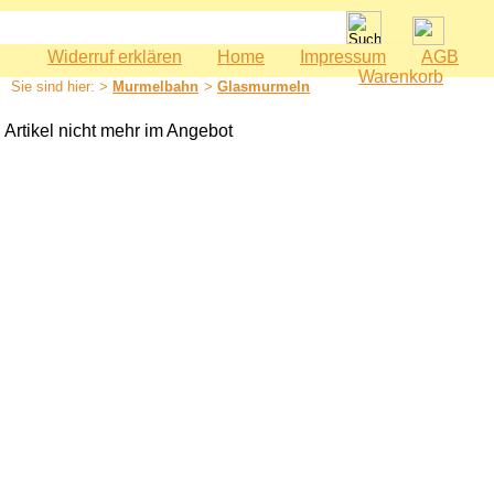
Widerruf erklären
Home
Impressum
AGB
Spielwaren
Warenkorb
Sie sind hier: >
Murmelbahn
>
Glasmurmeln
Babyspielzeug
Bauernhof
Artikel nicht mehr im Angebot
Bausteine
Geburtstag
Holzeisenbahn
Kaspertheater
Kaufmannsladen
Kinderküche
Kinderzimmer - Accessoires
Kinderwerkzeuge
Klettermax & Hampelmann
Laufräder
Lauftiere